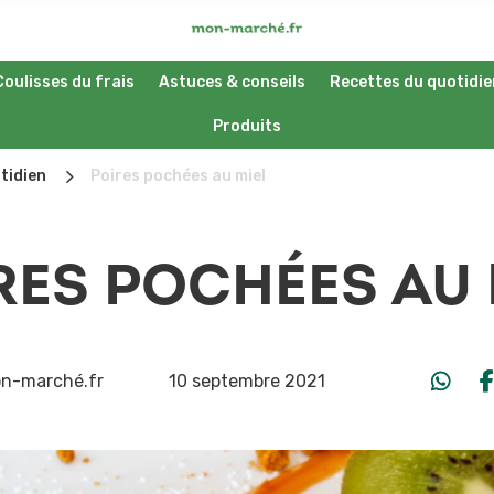
Coulisses du frais
Astuces & conseils
Recettes du quotidie
Produits
5
tidien
Poires pochées au miel
RES POCHÉES AU 
n-marché.fr
10 septembre 2021