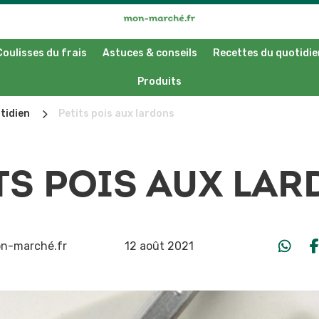
Coulisses du frais
Astuces & conseils
Recettes du quotidie
Produits
5
tidien
Petits pois aux lardons
TS POIS AUX LA
n-marché.fr
12 août 2021