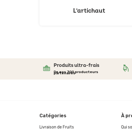
L’artichaut
Produits ultra-frais
De nos 700 producteurs
partenaires
Catégories
À
pr
Livraison de Fruits
Qui 