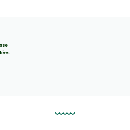
isse
lées