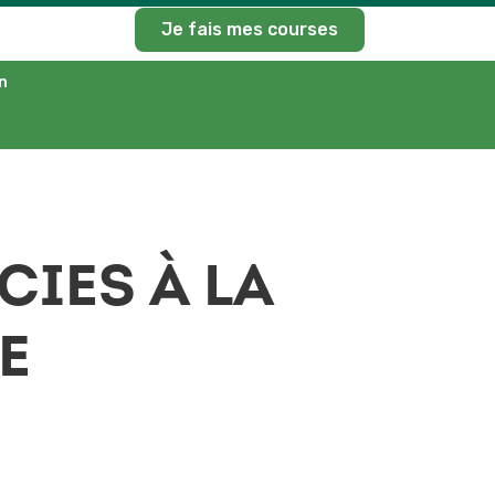
Je fais mes courses
n
IES À LA
E