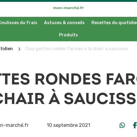
Coulisses du frais
Astuces & conseils
Recettes du quotidie
Produits
5
tidien
Courgettes rondes farcies à la chair à saucisse
TES RONDES FARC
CHAIR À SAUCISS
n-marché.fr
10 septembre 2021