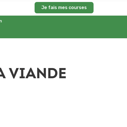
Je fais mes courses
n
A VIANDE