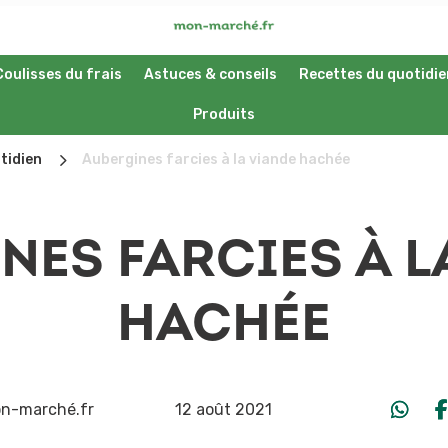
Coulisses du frais
Astuces & conseils
Recettes du quotidie
Produits
5
tidien
Aubergines farcies à la viande hachée
NES FARCIES À L
HACHÉE
n-marché.fr
12 août 2021