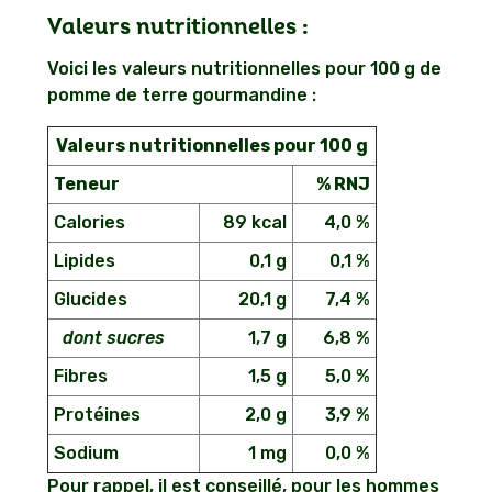
Valeurs nutritionnelles :
Voici les valeurs nutritionnelles pour 100 g de
pomme de terre gourmandine :
Valeurs nutritionnelles pour 100 g
Teneur
% RNJ
Calories
89 kcal
4,0 %
Lipides
0,1 g
0,1 %
Glucides
20,1 g
7,4 %
dont sucres
1,7 g
6,8 %
Fibres
1,5 g
5,0 %
Protéines
2,0 g
3,9 %
Sodium
1 mg
0,0 %
Pour rappel, il est conseillé, pour les hommes