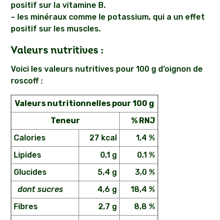
positif sur la vitamine B.
– les minéraux comme le potassium, qui a un effet
positif sur les muscles.
Valeurs nutritives :
Voici les valeurs nutritives pour 100 g d’oignon de
roscoff :
Valeurs nutritionnelles pour 100 g
Teneur
% RNJ
Calories
27 kcal
1,4 %
Lipides
0,1 g
0,1 %
Glucides
5,4 g
3,0 %
dont sucres
4,6 g
18,4 %
Fibres
2,7 g
8,8 %