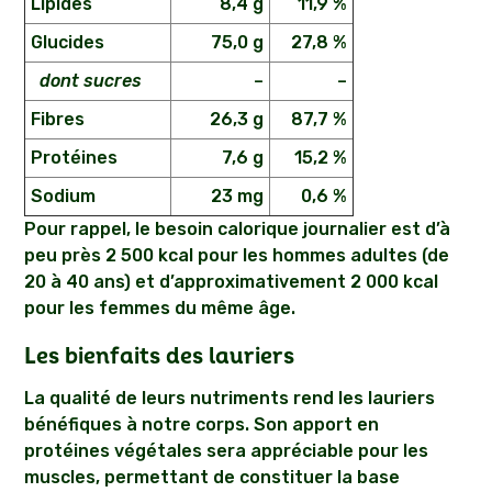
Lipides
8,4 g
11,9 %
Glucides
75,0 g
27,8 %
dont sucres
–
–
Fibres
26,3 g
87,7 %
Protéines
7,6 g
15,2 %
Sodium
23 mg
0,6 %
Pour rappel, le besoin calorique journalier est d’à
peu près 2 500 kcal pour les hommes adultes (de
20 à 40 ans) et d’approximativement 2 000 kcal
pour les femmes du même âge.
Les bienfaits des lauriers
La qualité de leurs nutriments rend les lauriers
bénéfiques à notre corps. Son apport en
protéines végétales sera appréciable pour les
muscles, permettant de constituer la base