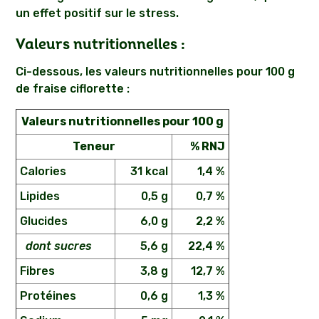
un effet positif sur le stress.
Valeurs nutritionnelles :
Ci-dessous, les valeurs nutritionnelles pour 100 g
de fraise ciflorette :
Valeurs nutritionnelles pour 100 g
Teneur
% RNJ
Calories
31 kcal
1,4 %
Lipides
0,5 g
0,7 %
Glucides
6,0 g
2,2 %
dont sucres
5,6 g
22,4 %
Fibres
3,8 g
12,7 %
Protéines
0,6 g
1,3 %