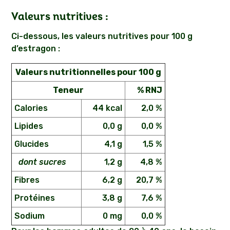
Valeurs nutritives :
Ci-dessous, les valeurs nutritives pour 100 g
d’estragon :
Valeurs nutritionnelles pour 100 g
Teneur
% RNJ
Calories
44 kcal
2,0 %
Lipides
0,0 g
0,0 %
Glucides
4,1 g
1,5 %
dont sucres
1,2 g
4,8 %
Fibres
6,2 g
20,7 %
Protéines
3,8 g
7,6 %
Sodium
0 mg
0,0 %