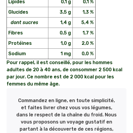
Lipides
0,1 g
0,1 %
Glucides
3,5 g
1,3 %
dont sucres
1,4 g
5,4 %
Fibres
0,5 g
1,7 %
Protéines
1,0 g
2,0 %
Sodium
1 mg
0,0 %
Pour rappel, il est conseillé, pour les hommes
adultes de 20 à 40 ans, de consommer 2 500 kcal
par jour. Ce nombre est de 2 000 kcal pour les
femmes du même âge.
Commandez en ligne, en toute simplicité,
et faites livrer chez vous vos légumes,
dans le respect de la chaîne du froid. Nous
vous proposons un voyage gustatif en
partant à la découverte de ces régions,