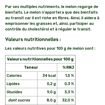
Par ses multiples nutriments, le melon regorge de
bienfaits. Le melon n’apportera que des bienfaits
au transit car il est riche en fibres. Ainsi, il aidera à
emprisonner les graisses et, ainsi, participer au
contrôle du cholestérol et à réguler le transit.
Valeurs nutritionnelles :
Les valeurs nutritives pour 100 g de melon sont :
Valeurs nutritionnelles pour 100 g
Teneur
% RNJ
Calories
34 kcal
1,5 %
Lipides
0,2 g
0,3 %
Glucides
9,0 g
3,3 %
dont sucres
8,0 g
32,0 %