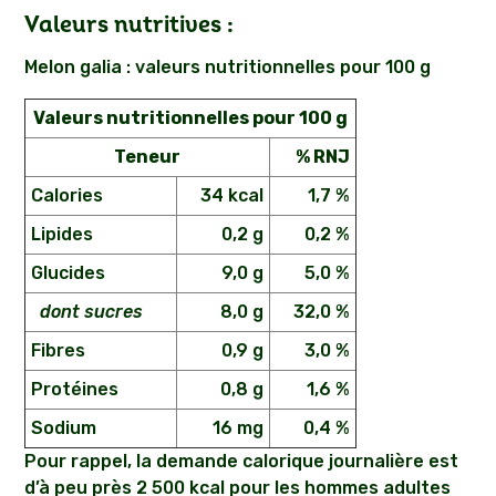
Valeurs nutritives :
Melon galia : valeurs nutritionnelles pour 100 g
Valeurs nutritionnelles pour 100 g
Teneur
% RNJ
Calories
34 kcal
1,7 %
Lipides
0,2 g
0,2 %
Glucides
9,0 g
5,0 %
dont sucres
8,0 g
32,0 %
Fibres
0,9 g
3,0 %
Protéines
0,8 g
1,6 %
Sodium
16 mg
0,4 %
Pour rappel, la demande calorique journalière est
d’à peu près 2 500 kcal pour les hommes adultes