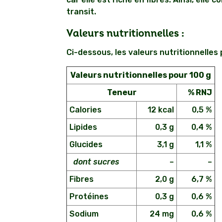
transit.
Valeurs nutritionnelles :
Ci-dessous, les valeurs nutritionnelles 
Valeurs nutritionnelles pour 100 g
Teneur
% RNJ
Calories
12 kcal
0,5 %
Lipides
0,3 g
0,4 %
Glucides
3,1 g
1,1 %
dont sucres
–
–
Fibres
2,0 g
6,7 %
Protéines
0,3 g
0,6 %
Sodium
24 mg
0,6 %