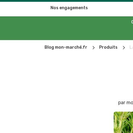
Nos engagements
5
5
Blog mon-marché.fr
Produits
L
par
mo