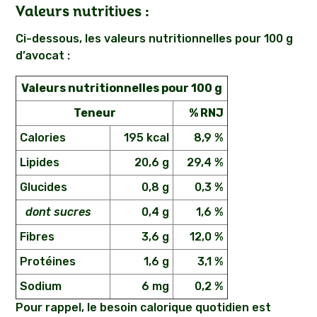
Valeurs nutritives :
Ci-dessous, les valeurs nutritionnelles pour 100 g
d’avocat :
Valeurs nutritionnelles pour 100 g
Teneur
% RNJ
Calories
195 kcal
8,9 %
Lipides
20,6 g
29,4 %
Glucides
0,8 g
0,3 %
dont sucres
0,4 g
1,6 %
Fibres
3,6 g
12,0 %
Protéines
1,6 g
3,1 %
Sodium
6 mg
0,2 %
Pour rappel, le besoin calorique quotidien est