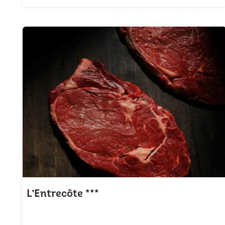
L’Entrecôte ***
☆
☆
☆
☆
☆
(4/5)