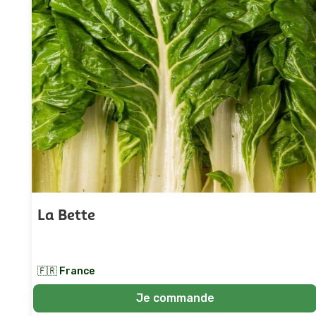
La Bette
☆
☆
☆
☆
☆
(4/5)
🇫🇷 France
Je commande