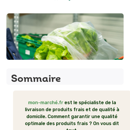
Sommaire
Des arrivages de produits frais
5
mon-marché.fr
est le spécialiste de la
quotidiens
livraison de produits frais et de qualité à
domicile. Comment garantir une qualité
Stocker et conserver des produits frais
5
optimale des produits frais ? On vous dit
de qualité : les 5 chambres froides de