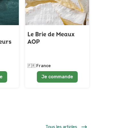
Le Brie de Meaux
eurs
AOP
☆
☆
☆
☆
☆
(4/5)
🇫🇷 France
e
Je commande
$
Tous les articles