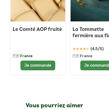
Le Comté AOP fruité
La Tommette
fermière aux fl
☆
☆
☆
☆
☆
(4/5)
☆
☆
☆
☆
☆
(4.5/5)
🇫🇷 France
🇫🇷 France
Je commande
Je command
Vous pourriez aimer